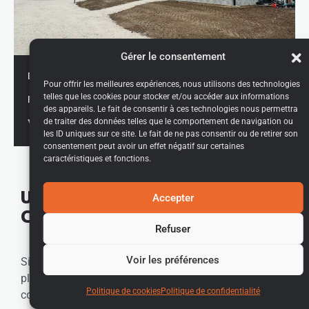
Gérer le consentement
Mars 2023
DÉBUT CHANTIER :
Pour offrir les meilleures expériences, nous utilisons des technologies
telles que les cookies pour stocker et/ou accéder aux informations
Février 2024
FIN CHANTIER :
des appareils. Le fait de consentir à ces technologies nous permettra
de traiter des données telles que le comportement de navigation ou
Le Cheylas
VILLE :
les ID uniques sur ce site. Le fait de ne pas consentir ou de retirer son
consentement peut avoir un effet négatif sur certaines
caractéristiques et fonctions.
Un cadre de vie paisible en
Accepter
Combe de Savoie
Refuser
Voir les préférences
Située à Saint-Pierre-de-Soucy, cette jolie maison prend
place dans un environnement calme et verdoyant, au
Politique de cookies
Politique de confidentialité
cœur de la Combe de Savoie. Pensée pour offrir