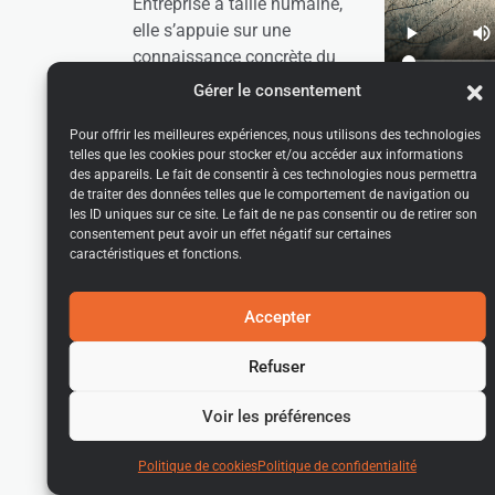
Entreprise à taille humaine,
elle s’appuie sur une
connaissance concrète du
terrain et une approche
Gérer le consentement
globale pour répondre aux
besoins spécifiques de
Pour offrir les meilleures expériences, nous utilisons des technologies
telles que les cookies pour stocker et/ou accéder aux informations
chaque projet, qu’il s’agisse
des appareils. Le fait de consentir à ces technologies nous permettra
de bâtir, transformer ou
de traiter des données telles que le comportement de navigation ou
rénover un lieu de vie.
les ID uniques sur ce site. Le fait de ne pas consentir ou de retirer son
consentement peut avoir un effet négatif sur certaines
caractéristiques et fonctions.
De la première réflexion
jusqu’à la réalisation,
l’objectif reste le même :
Accepter
proposer un
accompagnement fiable,
Refuser
des choix adaptés et un
Voir les préférences
résultat durable
.
Politique de cookies
Politique de confidentialité