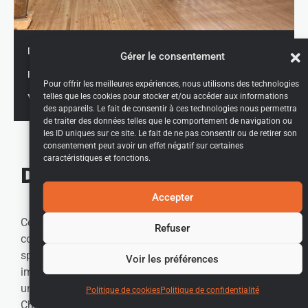
Mars 2023
DÉBUT CHANTIER :
Gérer le consentement
Février 2024
FIN CHANTIER :
Pour offrir les meilleures expériences, nous utilisons des technologies
telles que les cookies pour stocker et/ou accéder aux informations
Mouxy
VILLE :
des appareils. Le fait de consentir à ces technologies nous permettra
de traiter des données telles que le comportement de navigation ou
les ID uniques sur ce site. Le fait de ne pas consentir ou de retirer son
consentement peut avoir un effet négatif sur certaines
caractéristiques et fonctions.
Design et confort
Accepter
Cette maison se distingue par son design
Refuser
contemporain et ses espaces de vie lumineux et
spacieux. Les grandes baies vitrées offrent des vues
Voir les préférences
imprenables sur les montagnes environnantes, créant
une connexion unique entre l’intérieur et l’extérieur.
Politique de cookies
Politique de confidentialité
Chaque pièce a été pensée pour offrir un confort