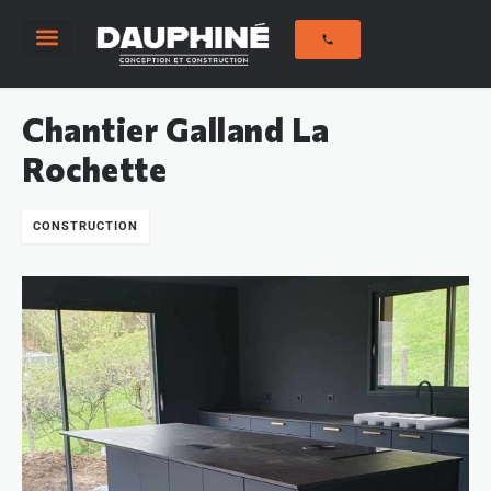
Savoir-Faire
Notre histoire
Nos réalisations
Chantier Galland La
Rochette
CONSTRUCTION