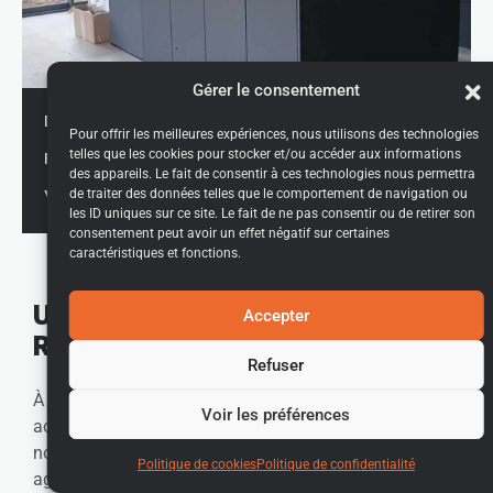
Gérer le consentement
Mars 2023
DÉBUT CHANTIER :
Pour offrir les meilleures expériences, nous utilisons des technologies
telles que les cookies pour stocker et/ou accéder aux informations
Février 2024
FIN CHANTIER :
des appareils. Le fait de consentir à ces technologies nous permettra
de traiter des données telles que le comportement de navigation ou
Le Cheylas
VILLE :
les ID uniques sur ce site. Le fait de ne pas consentir ou de retirer son
consentement peut avoir un effet négatif sur certaines
caractéristiques et fonctions.
Une nouvelle construction à La
Accepter
Rochette
Refuser
À La Rochette, Dauphiné Construction a récemment
Voir les préférences
accompagné ses clients dans la réalisation de leur
nouvelle maison, pensée pour offrir un cadre de vie
Politique de cookies
Politique de confidentialité
agréable et fonctionnel. Implantée dans un